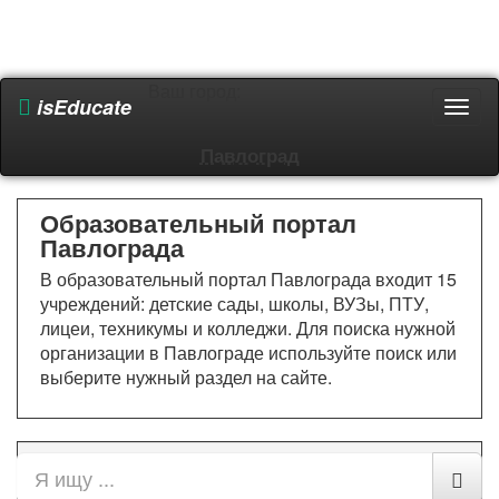
Ваш город:
isEducate
Пере
мен
Павлоград
Образовательный портал
Павлограда
В образовательный портал Павлограда входит 15
учреждений: детские сады, школы, ВУЗы, ПТУ,
лицеи, техникумы и колледжи. Для поиска нужной
организации в Павлограде используйте поиск или
выберите нужный раздел на сайте.
Все разделы
ВУЗы (высшие учебные заведения)